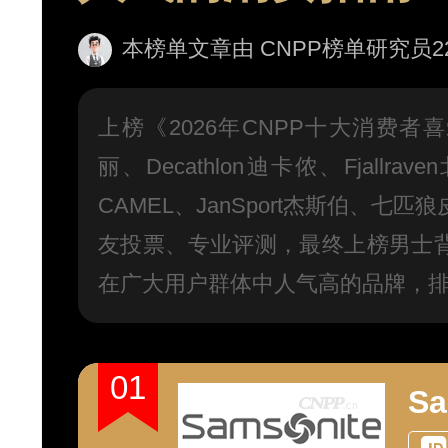
本榜单文章由 CNPP榜单研究员226号
上榜《2026年CNPP十大消费者喜
丽、Decathlon迪卡侬、Fjall
CAMEL、JanSport杰斯伯、七匹
友投票、专业评测，最终上榜男士
在广大用户群体中人气高的品牌，
01
S