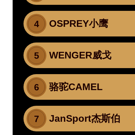
OSPREY小鹰
4
WENGER威戈
5
骆驼CAMEL
6
伟业E
JanSport杰斯伯
7