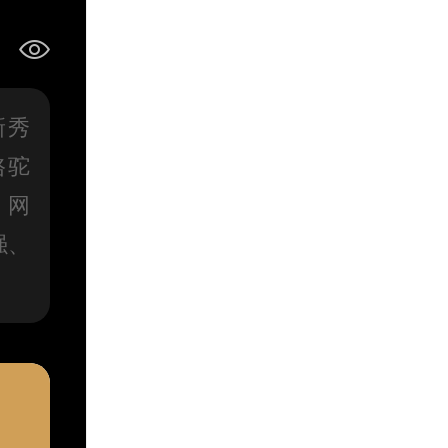
新秀
骆驼
、网
强、