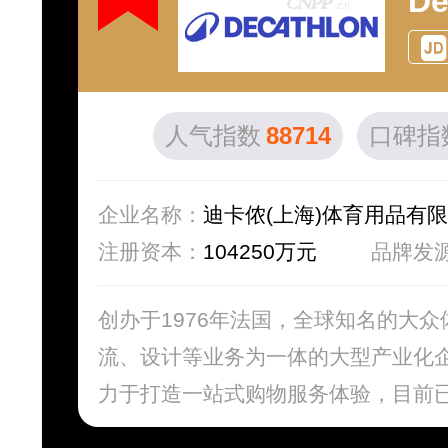
D
人气指数
88714
口碑指
企业名称：
迪卡侬(上海)体育用品有
注册资本：
104250万元
品牌发
创办于1976年法国，全球知名的大
流、设计等业务为一体的大型产业化企
力于打造一站式购物服务体验，目前已推