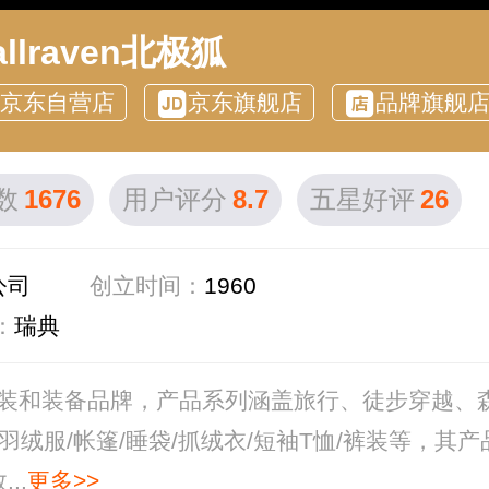
allraven北极狐
京东自营店
京东旗舰店
品牌旗舰
数
1676
用户评分
8.7
五星好评
26
公司
创立时间：
1960
：
瑞典
户外服装和装备品牌，产品系列涵盖旅行、徒步穿越、
羽绒服/帐篷/睡袋/抓绒衣/短袖T恤/裤装等，其产
..
更多>>