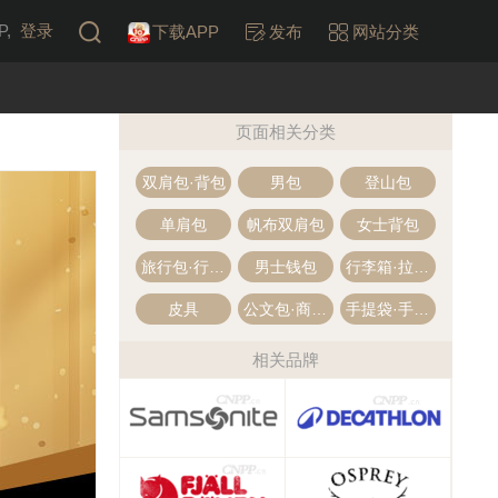
,
登录
下载APP
发布
网站分类
页面相关分类
双肩包·背包
男包
登山包
单肩包
帆布双肩包
女士背包
旅行包·行李包
男士钱包
行李箱·拉杆箱
皮具
公文包·商务包
手提袋·手提包
相关品牌