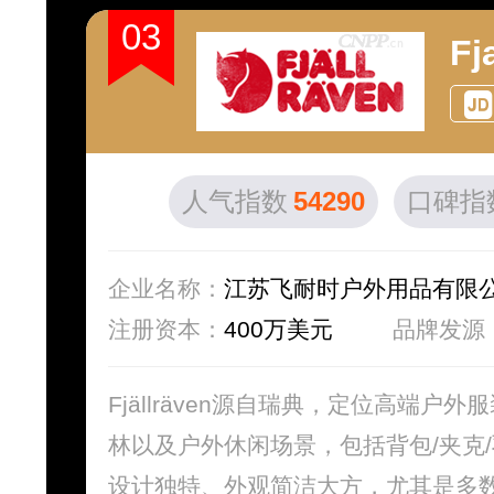
03
Fj
人气指数
54290
口碑指
企业名称：
江苏飞耐时户外用品有限
注册资本：
400万美元
品牌发源
Fjällräven源自瑞典，定位高端
林以及户外休闲场景，包括背包/夹克/
设计独特、外观简洁大方，尤其是多数.