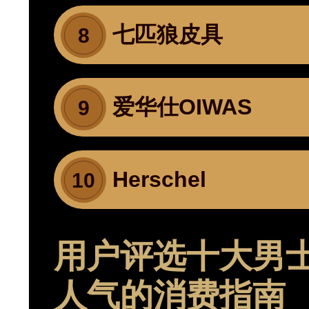
七匹狼皮具
8
爱华仕OIWAS
9
Herschel
10
用户评选十大男
人气的消费指南