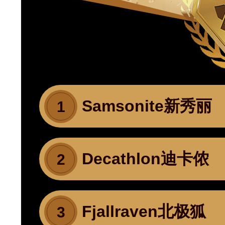
Samsonite新秀丽
1
Decathlon迪卡侬
2
Fjallraven北极狐
3