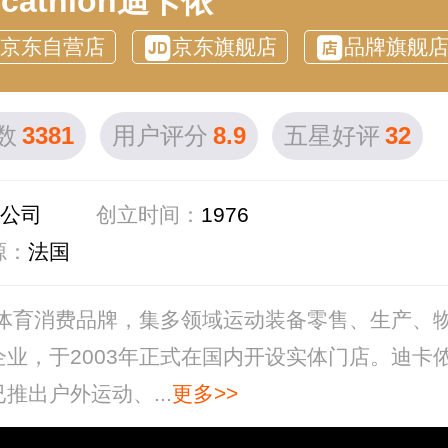
ecathlon迪卡侬
京东自营店
京东旗舰店
品牌旗舰
数
3381
用户评分
8.9
五星好评
32
限公司
创立时间：
1976
源：
法国
众体育消费品牌，集多领域运动装备零售、生产、
业，于2003年正式在国内开设实体门店。迪卡
出户外运动、...
更多>>