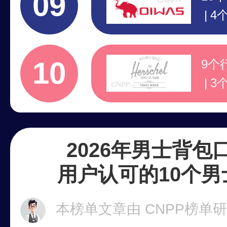
09
4
专
领
10
9个
3
领
注
2026年男士背包
用户认可的10个
本榜单文章由 CNPP榜单研