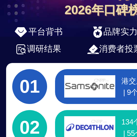
2026年口碑
平台背书
品牌实
调研结果
消费者投
01
港交
9
7
行
02
13
5