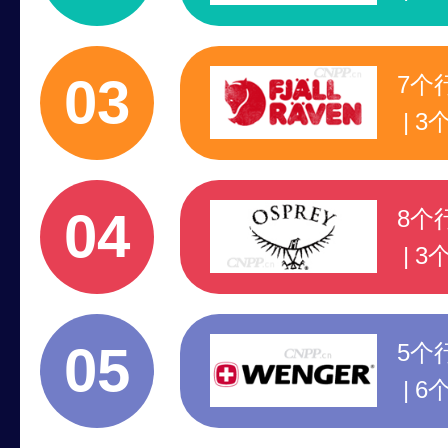
著
注
03
7个
3
行
注
04
8个
3
行
注
05
5个
6
专