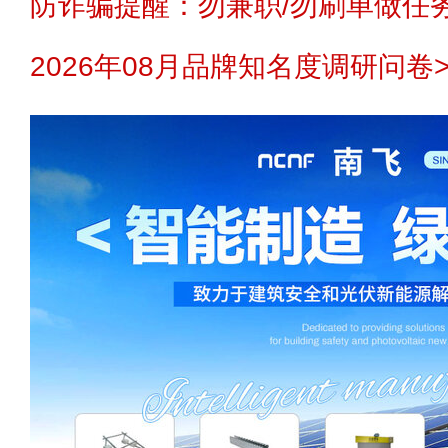
防诈骗提醒：勿兼职/勿刷单做任务
2026年08月品牌知名度调研问卷>