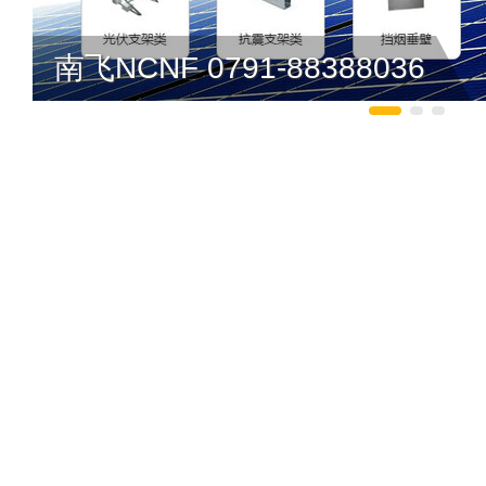
南飞NCNF 0791-88388036