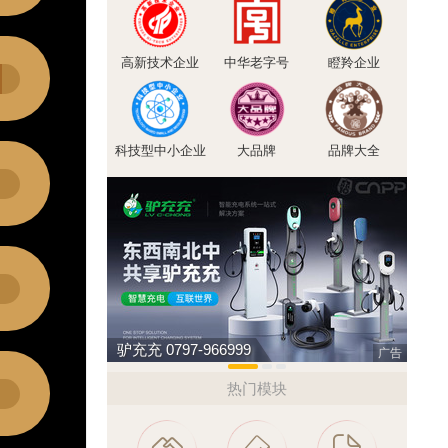
高新技术企业
中华老字号
瞪羚企业
科技型中小企业
大品牌
品牌大全
驴充充 0797-966999
肯帝亚
广告
热门模块