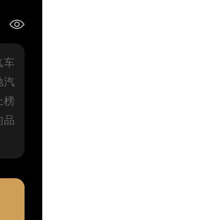
汽车
驰汽
上榜
的品