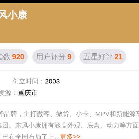
风小康
指数
920
用户评分
9
五星好评
21
创立时间：
2003
发源：
重庆市
先锋品牌，主打微客、微货、小卡、MPV和新能源
集团。东风小康拥有涵盖外观、底盘、动力等方面
在全国布局了上...
更多>>