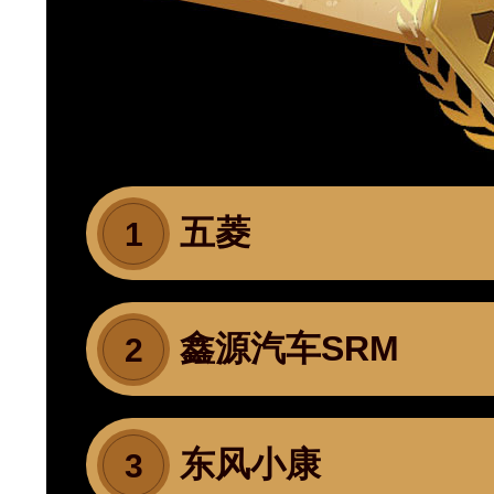
五菱
1
鑫源汽车SRM
2
东风小康
3