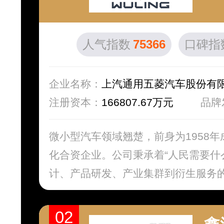
人气指数
75366
口碑指
企业名称：
上汽通用五菱汽车股份有
注册资本：
166807.67万元
品牌
微小型汽车领域翘楚，前身为1958
化合资企业。公司秉承着“人民需要什
计、产品研发、产业集群到衍生服务的全
02