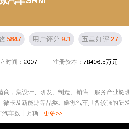
源汽车SRM
数
5847
用户评分
9.1
五星好评
27
立时间：
2007
注册资本：
78496.5万元
制造商，集设计、研发、制造、销售、服务产业链
客、微卡及新能源等品类。鑫源汽车具备较强的研
车数十万辆...
更多>>