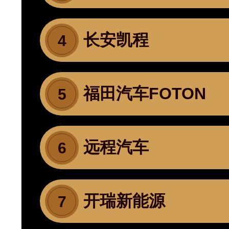
长安凯程
4
福田汽车FOTON
5
远程汽车
6
开瑞新能源
7