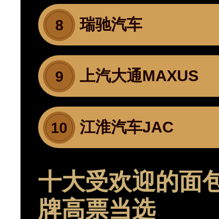
瑞驰汽车
8
上汽大通MAXUS
9
江淮汽车JAC
10
十大受欢迎的面包
牌高票当选