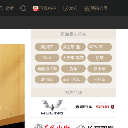
,
登录
下载APP
发布
网站分类
页面相关分类
商用车
微型车·迷你汽车
MPV·商务车
SUV
大巴车·客车
轿车
新能源汽车
货车
皮卡车
农用车
车企·汽车制造
三轮车
相关品牌