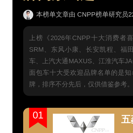
本榜单文章由 CNPP榜单研究员226号
上榜《2026年CNPP十大消费
SRM、东风小康、长安凯程、福田
车、上汽大通MAXUS、江淮汽车
面包车十大受欢迎品牌名单的是知
牌，排序不分先后，仅供借鉴参考
01
五