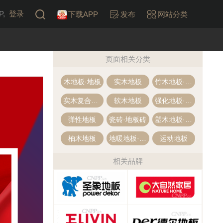
,
登录
下载APP
发布
网站分类
页面相关分类
木地板·地板
实木地板
竹木地板·竹地板
实木复合地板·多层木地板
软木地板
强化地板·强化复合地板
弹性地板
瓷砖·地板砖
塑木地板·木塑地板
柚木地板
地暖地板·地热地板
运动地板
相关品牌