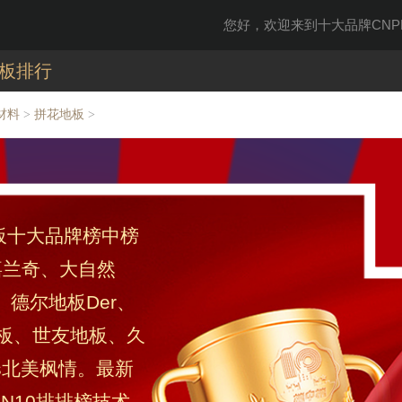
您好，欢迎来到十大品牌CNPP
板排行
材料
拼花地板
>
>
地板十大品牌榜中榜
d嘉兰奇、大自然
N、德尔地板Der、
信地板、世友地板、久
's北美枫情。最新
N10排排榜技术