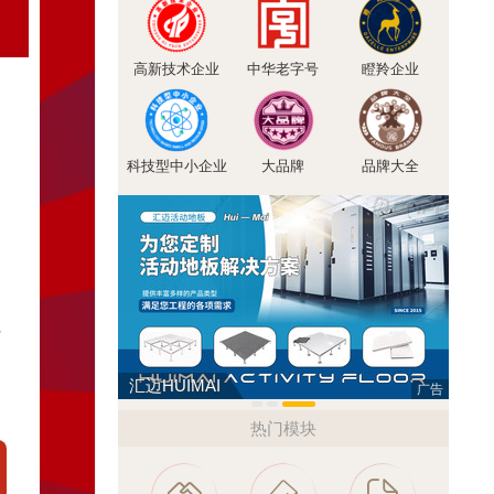
高新技术企业
中华老字号
瞪羚企业
科技型中小企业
大品牌
品牌大全
想
南飞NCNF 0791-88388036
悍马H
广告
热门模块