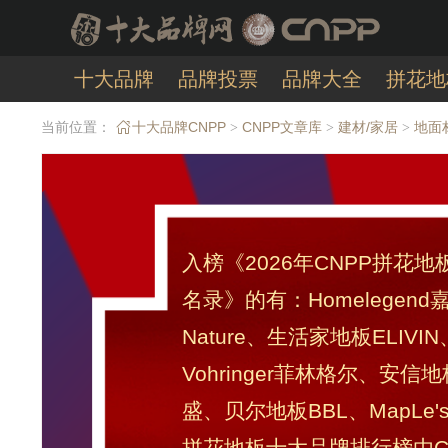
十大品牌
品牌投票
品牌大全
拼花地
当前位置：
十大品牌CNPP
CNPP文章库
建材/家居
地面
>
>
>
入榜《2026年CNPP拼花
名录》的有：Homelegen
Nature、生活家地板ELIVI
Vohringer菲林格尔、安
盛、贝尔地板BBL、MapLe
拼花地板十大品牌排行榜由C