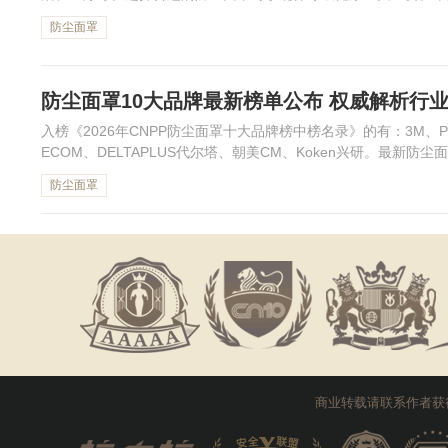
论在选择过程中需要考虑的因素。通过本篇文章，读者将能更加清晰
防尘面罩
防尘面罩10大品牌最新榜单公布 权威解析行
入榜《2026年CNPP防尘面罩十大品牌榜中榜名录》的有：3M、PI
ECOM、DELTAPLUS代尔塔、朝美CM、Koken兴研。最新防尘
防尘面罩
商业转载请联系作者获