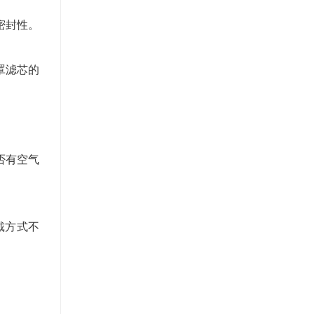
密封性。
罩滤芯的
否有空气
戴方式不