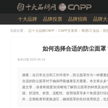
十大品牌
品牌投票
品牌招商
品牌大
当前位置：
十大品牌CNPP
CNPP文章库
商用/工业品
防
>
>
>
如何选择合适的防尘面罩
发布日期 2025-06-18
摘要：在日常生活和工作环境中，防尘面罩作为一种重要
合适的防尘面罩对于确保呼吸健康至关重要。本文将从多
篇文章，读者将能更加清晰地了解防尘面罩的种类及如何
级、舒适性、材质、适配性、使用场景等多个角度进行综
外，定期检查和更换滤芯，确保面罩的良好使用状态，也