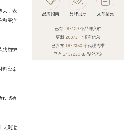
越大，表
品牌招商
品牌投票
文章聚焦
护和医疗
已有
287129
个品牌入驻
更新
28372
个招商信息
已发布
1872350
个代理需求
导致防护
已有
2437225
条品牌评论
材料应柔
效过滤有
挂式则适