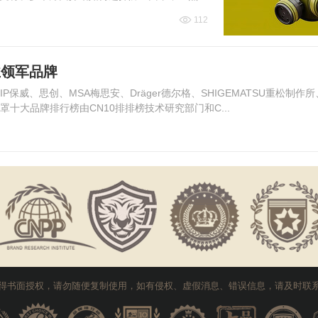
地了解防尘面罩的种类及...
112
业领军品牌
P保威、思创、MSA梅思安、Dräger德尔格、SHIGEMATSU重松制作
面罩十大品牌排行榜由CN10排排榜技术研究部门和C...
得书面授权，请勿随便复制使用，如有侵权、虚假消息、错误信息，请及时联