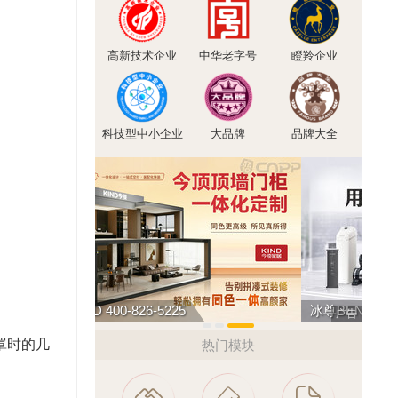
高新技术企业
中华老字号
瞪羚企业
科技型中小企业
大品牌
品牌大全
今顶KIND 400-826-5225
冰尊B
广告
罩时的几
热门模块