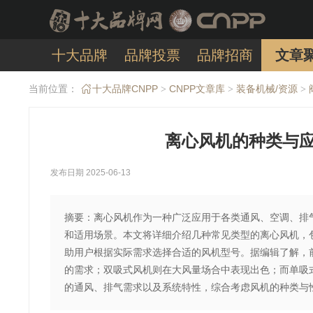
十大品牌
品牌投票
品牌招商
文章
当前位置：
十大品牌CNPP
CNPP文章库
装备机械/资源
>
>
>
离心风机的种类与
发布日期 2025-06-13
摘要：离心风机作为一种广泛应用于各类通风、空调、排
和适用场景。本文将详细介绍几种常见类型的离心风机，
助用户根据实际需求选择合适的风机型号。据编辑了解，
的需求；双吸式风机则在大风量场合中表现出色；而单吸
的通风、排气需求以及系统特性，综合考虑风机的种类与