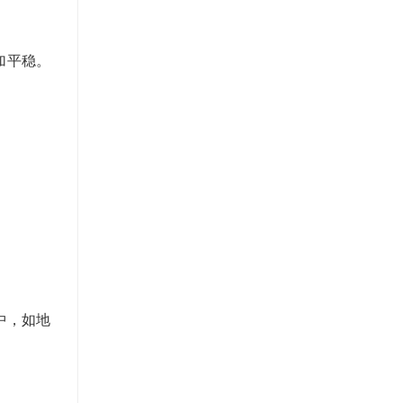
加平稳。
中，如地