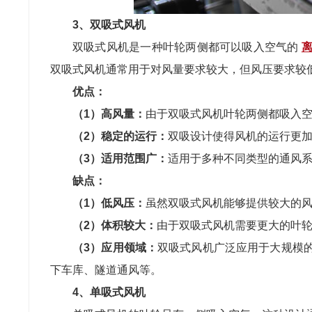
3、双吸式风机
双吸式风机是一种叶轮两侧都可以吸入空气的
双吸式风机通常用于对风量要求较大，但风压要求较
优点：
（1）高风量：
由于双吸式风机叶轮两侧都吸入
（2）稳定的运行：
双吸设计使得风机的运行更
（3）适用范围广：
适用于多种不同类型的通风
缺点：
（1）低风压：
虽然双吸式风机能够提供较大的
（2）体积较大：
由于双吸式风机需要更大的叶
（3）应用领域：
双吸式风机广泛应用于大规模
下车库、隧道通风等。
4、单吸式风机