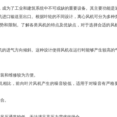
，成为了工业和建筑系统中不可或缺的重要设备。其主要功能是
机进口输送至出口。根据叶轮的不同设计，离心风机可分为多种
势和限制。了解各类风机的特点及优缺点，对于选择合适的风
机的进气方向倾斜。这种设计使得风机在运行时能够产生较高的
安装和维修较为方便。
机相比，前向叶片风机产生的噪音较低，适用于对噪音有严格
场合。
的风压通常较低，无法满足高压力需求的场合。