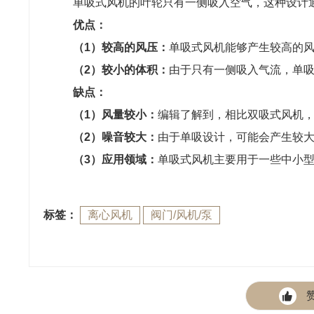
单吸式风机的叶轮只有一侧吸入空气，这种设计
优点：
（1）较高的风压：
单吸式风机能够产生较高的
（2）较小的体积：
由于只有一侧吸入气流，单
缺点：
（1）风量较小：
编辑了解到，相比双吸式风机
（2）噪音较大：
由于单吸设计，可能会产生较
（3）应用领域：
单吸式风机主要用于一些中小
标签：
离心风机
阀门/风机/泵