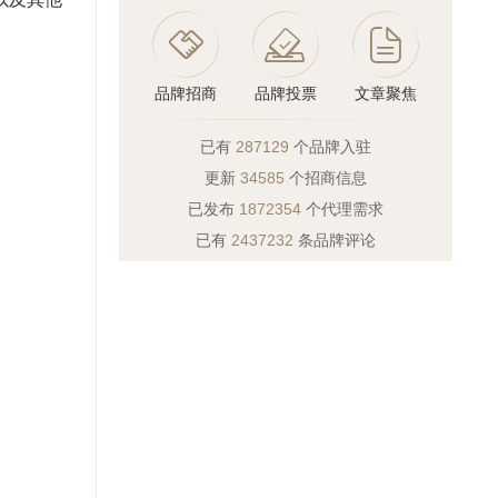
品牌招商
品牌投票
文章聚焦
已有
287129
个品牌入驻
更新
34585
个招商信息
已发布
1872354
个代理需求
已有
2437232
条品牌评论