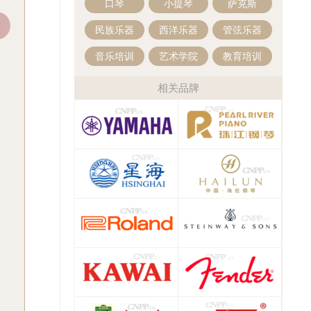
口琴
小提琴
萨克斯
红棉（Kapok）自营旗舰店
民族乐器
西洋乐器
管弦乐器
音乐培训
艺术学院
教育培训
凤灵（FineLegend）自营旗舰店
相关品牌
金音自营旗舰店
GCV 格利蒙那旗舰店
铃木（SUZUKI）自营旗舰店
珠江钢琴(PEARLRIVER)乐器旗舰店
雅马哈（YAMAHA）自营专卖店