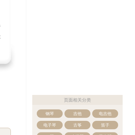
音
社
页面相关分类
钢琴
吉他
电吉他
电子琴
古筝
笛子