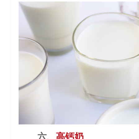
六、
高钙奶