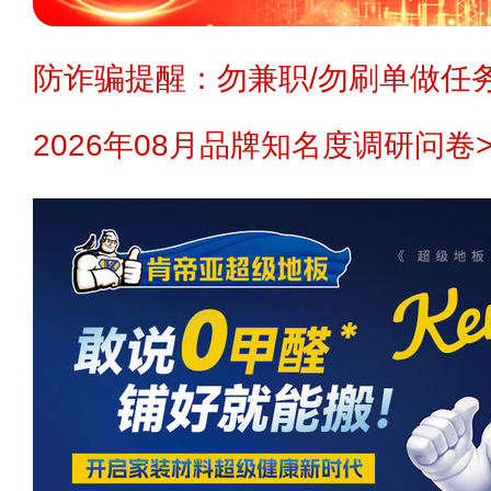
防诈骗提醒：勿兼职/勿刷单做任务
2026年08月品牌知名度调研问卷>