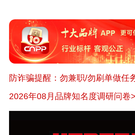
防诈骗提醒：勿兼职/勿刷单做任务
2026年08月品牌知名度调研问卷>