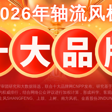
2026年轴流风
评审团研究和大数据筛选，联合十大品牌网CNPP发布。研究基
的权威排行，结合网络公众评议进行加权计算，形成科学、客观
风SHANGFENG、上鼓、上树、南方风机、金盾股份JINDUN