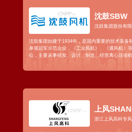
沈鼓SBW
沈鼓集团股份有
沈鼓集团始建于1934年，是国内重要的技术装备
单项冠军示范企业，《工业风机》、《通风机》
位，主要从事研发、设计、制造、经营离心压缩
产品，以及高压给水泵、强制循环泵、核泵等泵
品，产品远销全球20多个国家和地区。
上风SHAN
浙江上风高科专