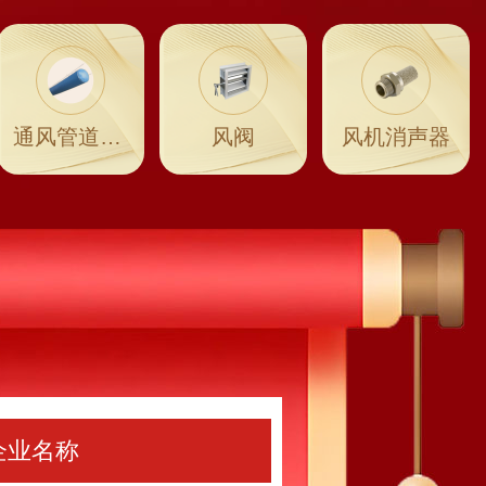
通风管道·风管
风阀
风机消声器
企业名称