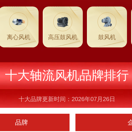
离心风机
高压鼓风机
鼓风机
十大轴流风机品牌排行
十大品牌更新时间：2026年07月26日
品牌