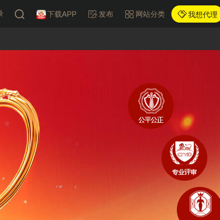
录
下载APP
发布
网站分类
我想代理