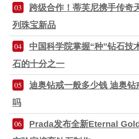
03
跨级合作！蒂芙尼携手传奇
列珠宝新品
04
中国科学院掌握“种”钻石技
石的十分之一
05
迪奥钻戒一般多少钱 迪奥钻
吗
06
Prada发布全新Eternal 