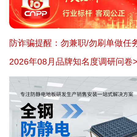
防诈骗提醒：勿兼职/勿刷单做任务
2026年08月品牌知名度调研问卷>