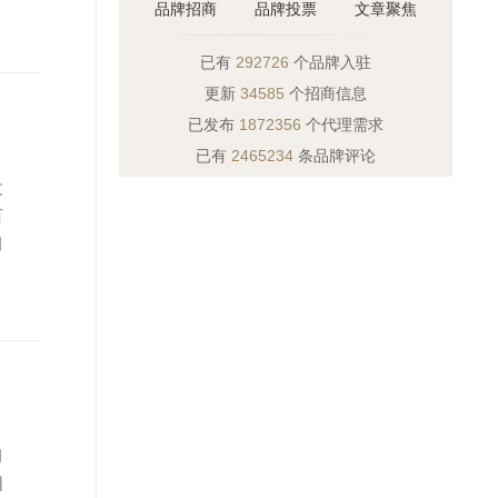
品牌招商
品牌投票
文章聚焦
已有
292726
个品牌入驻
更新
34585
个招商信息
已发布
1872356
个代理需求
已有
2465234
条品牌评论
文
百
国
司
州