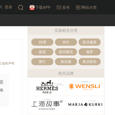
,
登录
下载APP
发布
网站分类
页面相关分类
丝绸
丝巾
真丝服装
披肩
真丝睡衣
领带
围巾
蚕丝被
真丝家纺
版权声明
相关品牌
是
单