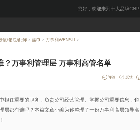
您好，欢迎来到十大品牌CNPP
眼镜/箱包/配饰
丝巾
万事利WENSLI
>
>
>
谁？万事利管理层 万事利高管名单
评论
反馈
中担任重要的职务，负责公司经营管理、掌握公司重要信息，也
理层都有谁吗？本篇文章小编为你整理了一份万事利高层领导名
！