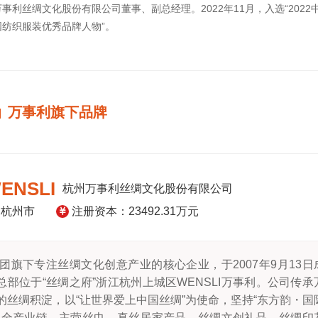
万事利丝绸文化股份有限公司董事、副总经理。2022年11月，入选“2022
国纺织服装优秀品牌人物”。
万事利旗下品牌
NSLI
杭州万事利丝绸文化股份有限公司
：杭州市
注册资本：23492.31万元
旗下专注丝绸文化创意产业的核心企业，于2007年9月13日
总部位于“丝绸之府”浙江杭州上城区WENSLI万事利。公司传承
的丝绸积淀，以“让世界爱上中国丝绸”为使命，坚持“东方韵・国
绸全产业链，主营丝巾、真丝居家产品、丝绸文创礼品、丝绸印