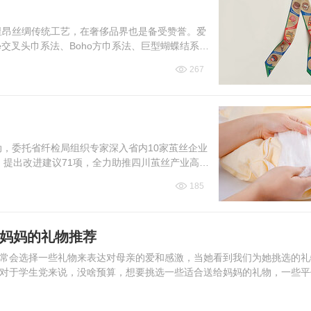
里昂丝绸传统工艺，在奢侈品界也是备受赞誉。爱
roisé交叉头巾系法、Boho方巾系法、巨型蝴蝶结系法
267
动，委托省纤检局组织专家深入省内10家茧丝企业
，提出改进建议71项，全力助推四川茧丝产业高质
185
送妈妈的礼物推荐
常会选择一些礼物来表达对母亲的爱和感激，当她看到我们为她挑选的礼
对于学生党来说，没啥预算，想要挑选一些适合送给妈妈的礼物，一些平