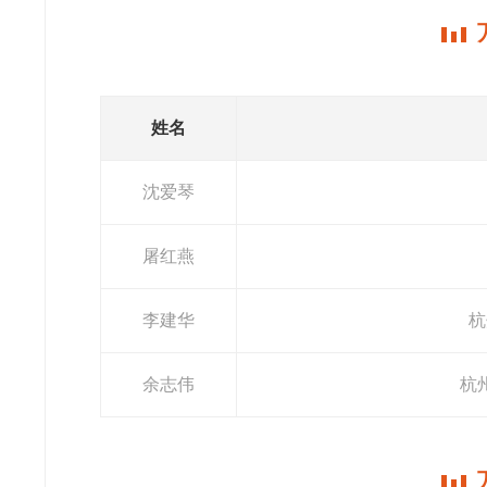
姓名
沈爱琴
屠红燕
李建华
杭
余志伟
杭