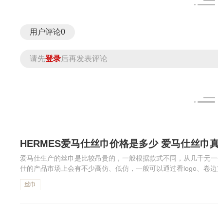
用户评论
0
请先
登录
后再发表评论
HERMES爱马仕丝巾价格是多少 爱马仕丝巾
爱马仕生产的丝巾是比较昂贵的，一般根据款式不同，从几千元一
仕的产品市场上会有不少高仿、低仿，一般可以通过看logo、卷
置和缝线颜色来判断真假。下面一起来了解一下HERMES爱马仕丝巾
丝巾