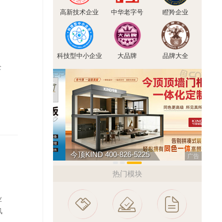
高新技术企业
中华老字号
瞪羚企业
科技型中小企业
大品牌
品牌大全
全
民兴电缆 400-188-3331
创星地
广告
热门模块
业
风