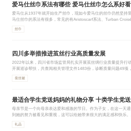
爱马仕丝巾系法有哪些 爱马仕丝巾怎么系好看
爱马仕从1937年就开始生产丝巾，现如今爱马仕的丝巾仍然坚持
马仕丝巾的系法有很多，常见的有Aristoscarf系法、Turban C
等，可以将丝巾系在脖子上、腰部、头上、手上哪个...
丝巾
四川多举措推进茧丝行业高质量发展
2022年以来，四川省市场监管局扎实开展茧丝绸行业质量提升行
开展巡诊帮扶，共查阅相关管理文件1483份，诊断质量问题49项
量发展。
蚕丝被
最适合学生党送妈妈的礼物分享 十类学生党
母亲节是一个向母亲表达爱和感激的节日。作为子女，在这一天通
到她的努力被看见和重视，这可以给她带来很大的满足感和快乐。
是不错的选择...
礼品