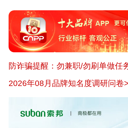
防诈骗提醒：勿兼职/勿刷单做任务
2026年08月品牌知名度调研问卷>