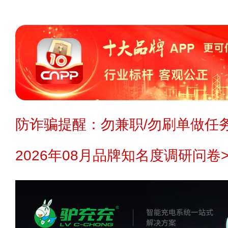
防诈骗提醒：勿兼职/勿刷单做任务
2026年08月品牌知名度调研问卷>