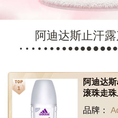
阿迪达斯止汗露
阿迪达斯a
滚珠走珠
也不怕流
品牌：
A
女友 净怡