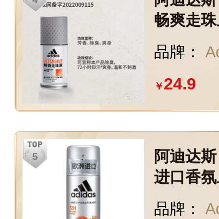
畅爽走珠
50ml 
品牌：
A
去臭净味
24.9
￥
阿迪达斯（
进口香氛
爽男士女
品牌：
A
+清风+