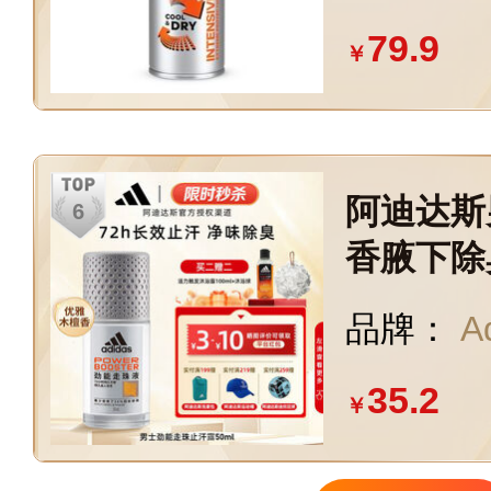
79.9
￥
阿迪达斯
香腋下除
正品adid
品牌：
A
35.2
￥