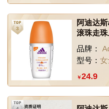
阿迪达斯a
滚珠走珠
也不怕流
品牌：
A
女友 魅惑
型号：
女
24.9
￥
阿迪达斯 