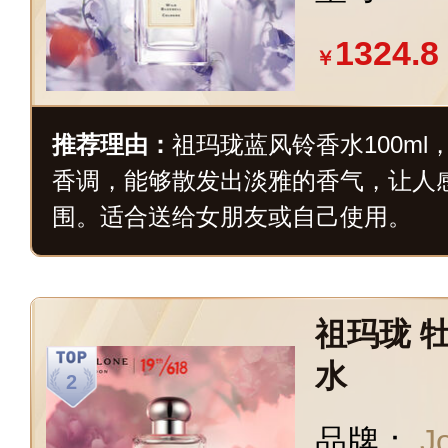
1324.8
￥
推荐理由：
祖玛珑蓝风铃香水100m
香调，能够散发出淡雅的香气，让人
围。适合送给女朋友或自己使用。
祖玛珑 
水
品牌：
J