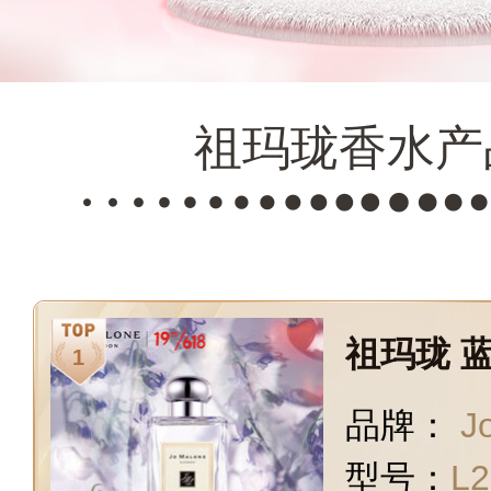
祖玛珑香水产
祖玛珑 蓝
品牌：
J
型号：
L2