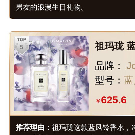
男友的浪漫生日礼物。
祖玛珑 蓝
品牌：
J
型号：
蓝
625.6
￥
推荐理由：
祖玛珑这款蓝风铃香水，净