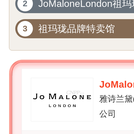
JoMaloneLondon祖
方旗舰店
祖玛珑品牌特卖馆
JoMal
雅诗兰黛
公司