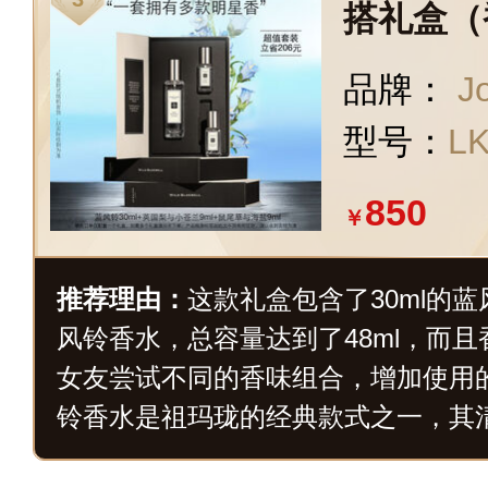
搭礼盒（香
ml*2）
品牌：
J
型号：
L
850
￥
推荐理由：
这款礼盒包含了30ml的蓝
风铃香水，总容量达到了48ml，而
女友尝试不同的香味组合，增加使用
铃香水是祖玛珑的经典款式之一，其
气深受女性喜爱。