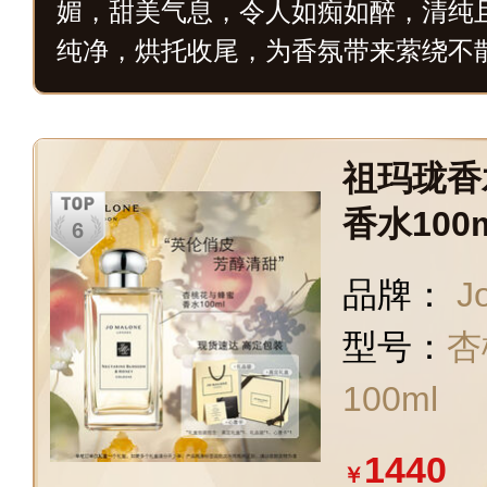
媚，甜美气息，令人如痴如醉，清纯
纯净，烘托收尾，为香氛带来萦绕不
祖玛珑香
香水100
礼盒
品牌：
J
型号：
杏
100ml
1440
￥