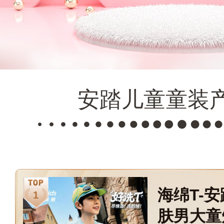
安踏儿童童装
海绵T-
肤男大童