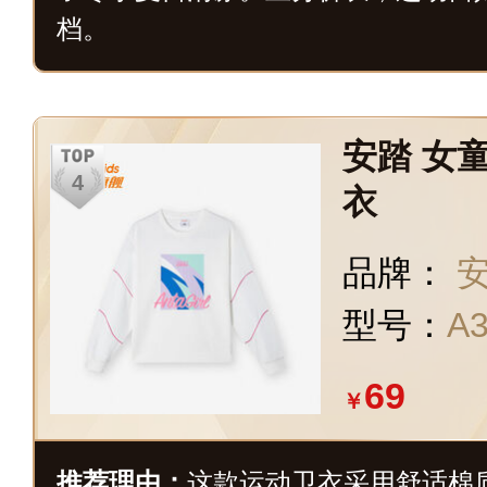
档。
安踏 女
衣
品牌：
安
型号：
A3
69
￥
推荐理由：
这款运动卫衣采用舒适棉