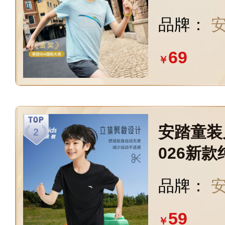
透气舒适
品牌：
安
69
￥
安踏童装
026新
青少年速
品牌：
安
59
￥