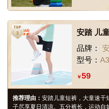
安踏 儿
品牌：
安
型号：
A3
59
￥
推荐理由：
安踏儿童短裤，大童速干
子尽享夏日清凉。五分裤长，运动自