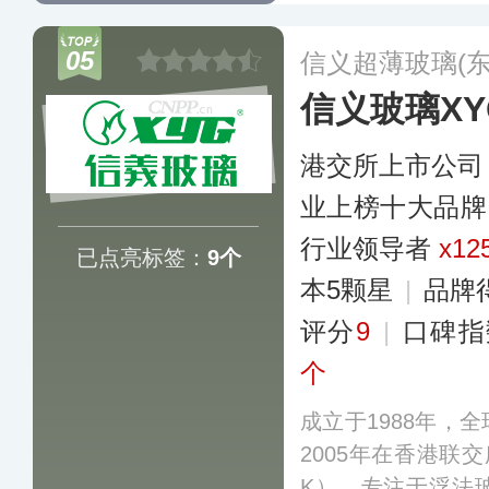
05
信义超薄玻璃(
信义玻璃XY
港交所上市公司
业上榜十大品牌
行业领导者
x12
已点亮标签：
9个
本5颗星
|
品牌
评分
9
|
口碑指
个
成立于1988年，
2005年在香港联交
K），专注于浮法