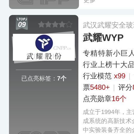
更多
09
武汉武耀安全玻
武耀WYP
专精特新小巨
行业上榜十大
行业模范
x99
|
已点亮标签：
7个
票
5480+
|
评分
点亮勋章
16个
成立于1994年，
成系统的高新技术
中实验装备齐全的