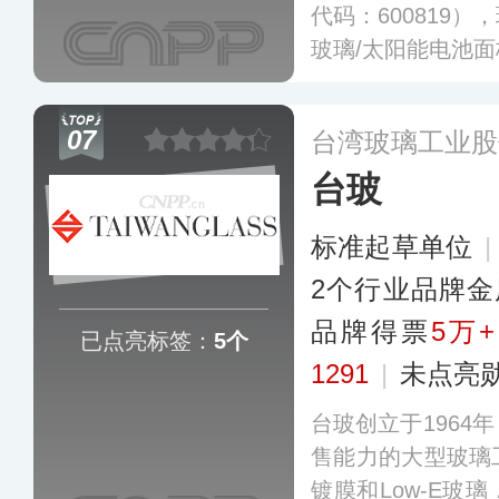
代码：600819
玻璃/太阳能电池
制造商，主营浮法
特种玻璃四大领域
07
台湾玻璃工业股
造基地，营销网络
台玻
标准起草单位
2个行业品牌金
品牌得票
5万+
已点亮标签：
5个
1291
|
未点亮
台玻创立于1964
售能力的大型玻璃
镀膜和Low-E玻