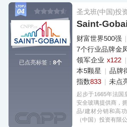
04
圣戈班(中国)投
Saint-Go
财富世界500强
7个行业品牌金
领军企业
x122
已点亮标签：
8个
本5颗星
|
品牌
指数
833
|
未点
起步于1665年法
安全玻璃提供商，拥
品/建材分销和高
（中国）投资有限