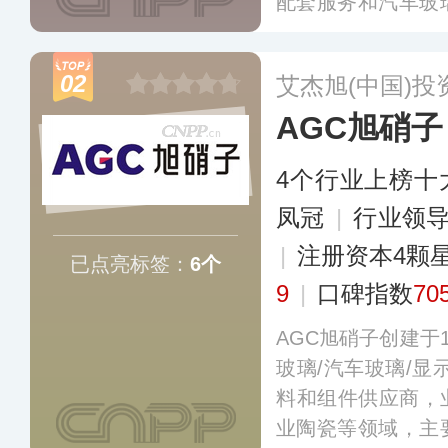
配套服务和汽车玻
现已在海内外建立
计中心，服务于全
02
艾杰旭(中国)
车厂商，营销网络
AGC旭硝子
更多
4个行业上榜十
凤冠
|
行业领
|
注册资本4颗
已点亮标签：
6个
9
|
口碑指数
70
AGC旭硝子创建于
玻璃/汽车玻璃/显
料和组件供应商，业
业陶瓷等领域，主