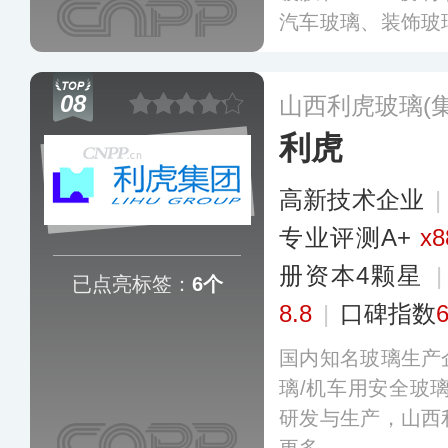
汽车玻璃、装饰玻
璃食器，以及中空
釉、银镜、离线镀
08
山西利虎玻璃(
多
利虎
高新技术企业
专业评测A+
x8
册资本4颗星
已点亮标签：
6个
8.8
|
口碑指数
国内知名玻璃生产
璃/机车用安全玻
研发与生产，山西