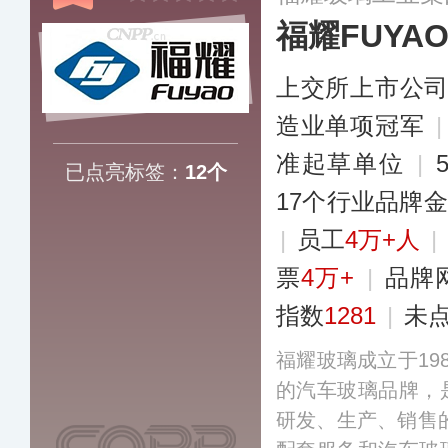
福耀FUYA
上交所上市公
造业单项冠军
准起草单位
|
已点亮标签：
12个
17个行业品牌
|
员工
4万+人
|
票
4万+
|
品牌
指数
1281
|
未
福耀玻璃成立于19
的汽车玻璃品牌，
研发、生产、销售的