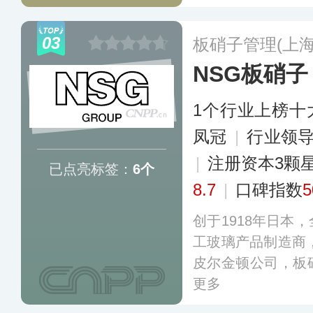
璃、中空玻璃、显
饰玻璃、陶瓷及耐
03
板硝子管理(上
多家联合子公司，
NSG板硝子
1个行业上榜十
凤冠
|
行业领
|
注册资本3颗
已点亮标签：
6个
8.7
|
口碑指数
5
创于1918年日本
工玻璃产品制造商，
皮尔金顿公司，板
更多