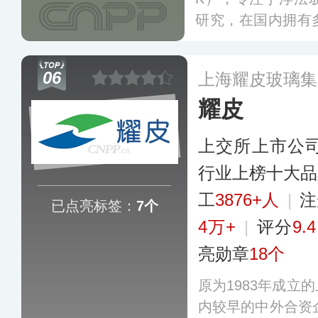
研究，在国内拥有
动业务全球化和全
浮法玻璃、汽车玻
06
上海耀皮玻璃集
品，销售网络遍布
耀皮
多
上交所上市公
行业上榜十大品
工
3876+人
|
注
已点亮标签：
7个
4万+
|
评分
9.4
亮勋章
18个
原为1983年成立
内较早的中外合资企