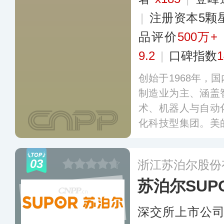
|
注册资本5颗
品评价
500万+
9.2
|
口碑指数
1
创始于1968年，
制造业为主、涵盖
术、机器人与自动
化科技型集团。美
多个智能化生产基
群和厨房家电产品
03
浙江苏泊尔股份
凌、COLMO、
苏泊尔SUP
多元化矩阵，营销
及国际市场。
更多
深交所上市公