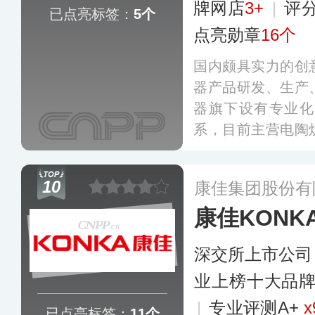
牌网店
3+
|
评
已点亮标签：
5个
点亮勋章
16个
国内颇具实力的创
器产品研发、生产
器旗下设有专业化
系，目前主营电陶
等品类，产品先后
证，销售网络已覆
10
康佳集团股份有
更多
康佳KONK
深交所上市公司
业上榜十大品
|
专业评测A+
x
已点亮标签：
11个