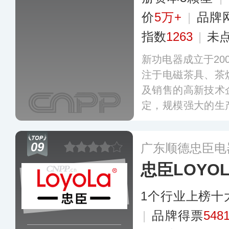
价
5万+
|
品牌
指数
1263
|
未
新功电器成立于20
注于电磁茶具、茶
及销售的高新技术
定，规模强大的生
网络，目前已在国
商遍布全国各地。
09
广东顺德忠臣电
忠臣LOYO
1个行业上榜十
|
品牌得票
548