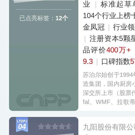
业
|
标准起草
104个行业上榜
已点亮标签：
12个
金凤冠
|
行业
|
注册资本5颗
品评价
400万+
9.3
|
口碑指数
5
苏泊尔始创于199
造集团，国内厨房小
深交所上市（股票代码
fal、WMF、拉
用具、厨房小家电
大事业领域，其产
04
九阳股份有限公
居生活。苏泊尔建