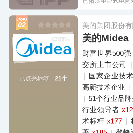
已拓展至台式电陶
灶、电磁炉、空气
煮锅、电蒸锅、净
02
美的集团股份有
美的Midea
财富世界500强
交所上市公司
|
国家企业技
已点亮标签：
21个
高新技术企业
|
|
51个行业品
行业领导者
x1
术标杆
x177
|
著
x185
|
登峰