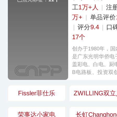
工
1万+人
|
注
万+
|
单品评价
|
评分
9.4
|
口
17个
创办于1980年，
是广东光明华侨电
盖彩电、白电、厨
B电路板、投资双
业（股票代码：00
驱动经营发展，目
Fissler菲仕乐
ZWILLING双
识产权，旗下销售
地区。
更多
荣事达小家电
长虹Changhon