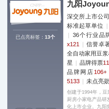
九阳Joyou
全国的数万个零售
南亚等全球多个地
深交所上市公
标准起草单位
|
36个行业品
已点亮标签：
13个
x121
|
信誉卓
全自动家用豆浆
星
|
品牌得票
1
品牌网店
106+
5133
|
未点亮
创建于1994年，
厨房小家电产品研
化上市企业。九阳