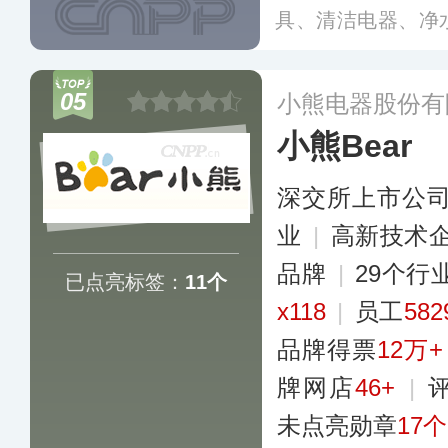
具、清洁电器、净
品类、精良的品质
电子领域享有较高
05
小熊电器股份有
小熊Bear
深交所上市公
业
|
高新技术
品牌
|
29个行
已点亮标签：
11个
x118
|
员工
58
品牌得票
12万+
牌网店
46+
|
未点亮勋章
17个