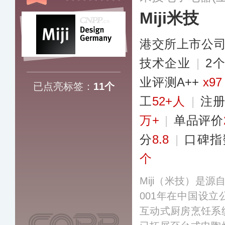
Miji米技
港交所上市公
技术企业
|
2
业​评测A++
x97
已点亮标签：
11个
工
52+人
|
注册
万+
|
单品评价
分
8.8
|
口碑指
个
Miji（米技）是
001年在中国设
互动式厨房烹饪系