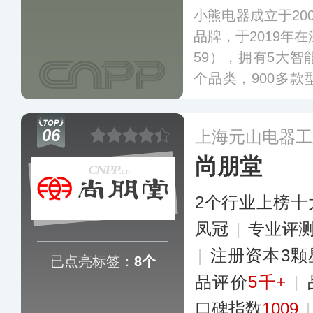
小熊电器成立于20
品牌，于2019年
59），拥有5大智
个品类，900多
活电器、个人护理
熊电器以为全球
06
上海元山电器工
尚、小巧好用的产
尚朋堂
爱和信赖。
更多
2个行业上榜十
凤冠
|
专业评测
|
注册资本3颗
已点亮标签：
8个
品评价
5千+
|
口碑指数
1009