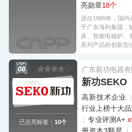
亮勋章
18个
源自1989年，国
于广东海利集团，
具、智能电磁炉、
系列产品的创新型
产权和专利技术，
草制定工作，旗下
08
广东新功电器有
三线城市。
更多
新功SEKO
高新技术企业
行业上榜十大品
|
专业评测A+
x
已点亮标签：
10个
册资本3颗星
|