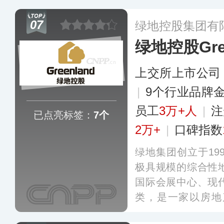
等关联产业全覆盖
07
绿地控股集团有
供全生命周期的房
绿地控股Gree
上交所上市公司
|
9个行业品牌
员工
3万+人
|
注
已点亮标签：
7个
2万+
|
口碑指数
绿地集团创立于19
极具规模的综合性
国际会展中心、现
类，是一家以房地
源、消费等产业协