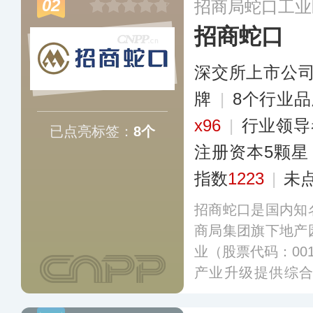
02
招商局蛇口工业
招商蛇口
深交所上市公
牌
|
8个行业
x96
|
行业领
已点亮标签：
8个
注册资本5颗星
指数
1223
|
未
招商蛇口是国内知
商局集团旗下地产
业（股票代码：00
产业升级提供综
务、资产运营和物