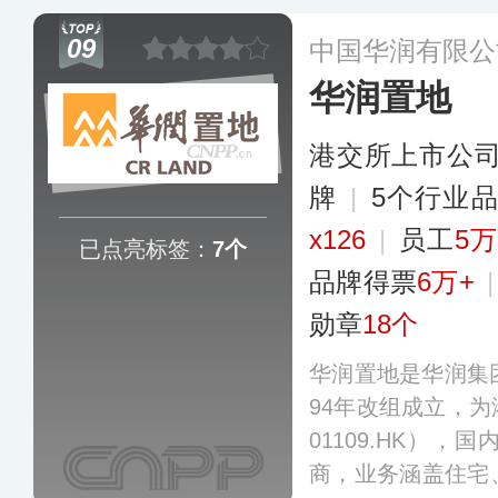
住宅开发、写字楼
09
中国华润有限公
公寓、物流产业园
华润置地
60余个城市及美
多个国家和地区。
港交所上市公
牌
|
5个行业
x126
|
员工
5
已点亮标签：
7个
品牌得票
6万+
勋章
18个
华润置地是华润集
94年改组成立，
01109.HK）
商，业务涵盖住宅