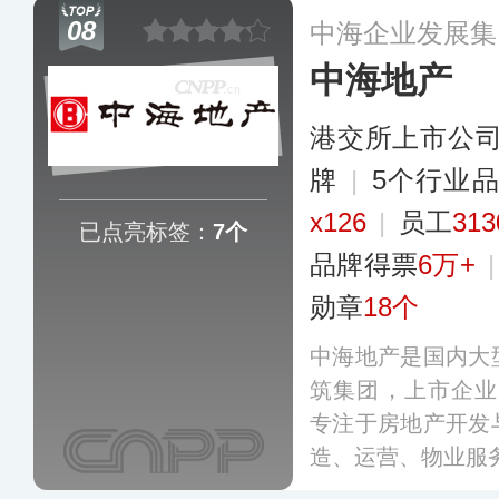
码：600606）
08
中海企业发展集
十多个国家和地区
中海地产
港交所上市公
牌
|
5个行业
x126
|
员工
31
已点亮标签：
7个
品牌得票
6万+
勋章
18个
中海地产是国内大
筑集团，上市企业（
专注于房地产开发
造、运营、物业服
发”“经营性业务”