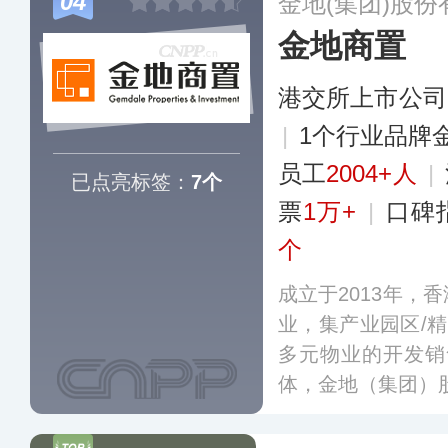
04
金地(集团)股
关领域提供智慧和
金地商置
多
港交所上市公司
|
1个行业品牌
员工
2004+人
|
已点亮标签：
7个
票
1万+
|
口碑
个
成立于2013年，
业，集产业园区/精
多元物业的开发销
体，金地（集团）