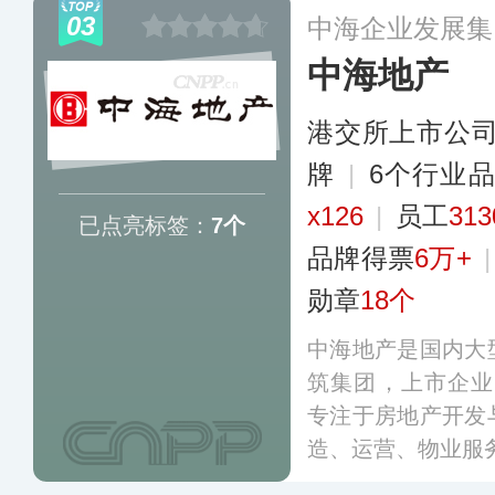
悉尼、墨尔本等海
03
中海企业发展集
物业服务长年稳居
中海地产
港交所上市公
牌
|
6个行业
x126
|
员工
31
已点亮标签：
7个
品牌得票
6万+
勋章
18个
中海地产是国内大
筑集团，上市企业（
专注于房地产开发
造、运营、物业服
发”“经营性业务”