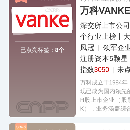
万科VANK
深交所上市公
个行业上榜十
凤冠
|
领军企
已点亮标签：
8个
注册资本5颗星
指数
3050
|
未
万科成立于1984年
现已成为国内领先
H股上市企业（股票代
K），业务涵盖综
公寓、物流仓储、