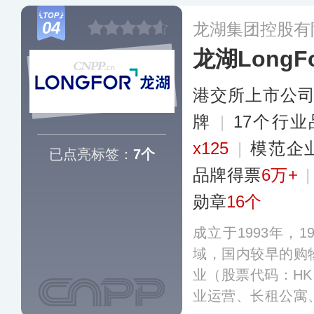
住宅开发、写字楼
04
龙湖集团控股有
公寓、物流产业园
龙湖LongF
60余个城市及美
多个国家和地区。
港交所上市公
牌
|
17个行
x125
|
模范企
已点亮标签：
7个
品牌得票
6万+
勋章
16个
成立于1993年，
域，国内较早的购
业（股票代码：HK
业运营、长租公寓