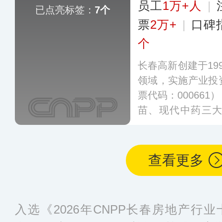
员工
1万+人
|
已点亮标签：
7个
票
2万+
|
口碑
个
长春高新创建于19
领域，实施产业投
票代码：00066
苗、现代中药三
业、百克生物、
司，是国内基因工
企业。
更多
查看更多
入选《2026年CNPP长春房地产行