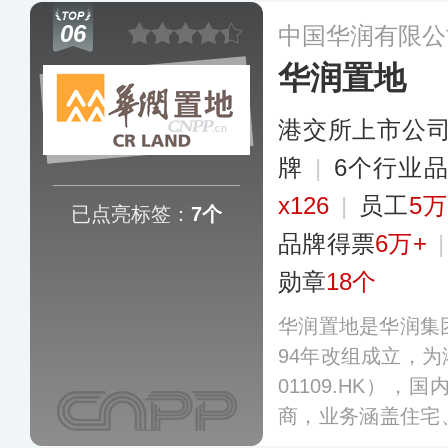
市产业、城市服务
06
中国华润有限公
领域。
更多
华润置地
港交所上市公
牌
|
6个行业
x126
|
员工
5
已点亮标签：
7个
品牌得票
6万+
勋章
18个
华润置地是华润集
94年改组成立，
01109.HK）
商，业务涵盖住宅
酒店、商业运营、