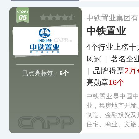
的多元化企业集团
目，打造出云河颂
05
中铁置业集团有
宅及复合业态标杆
中铁置业
可。
更多
4个行业上榜十
凤冠
|
著名企
|
品牌得票
2万
已点亮标签：
5个
亮勋章
16个
中铁置业是中国
业，集房地产开发
制造、金融投资及
住宅、商业、文旅
开发等项目，业务