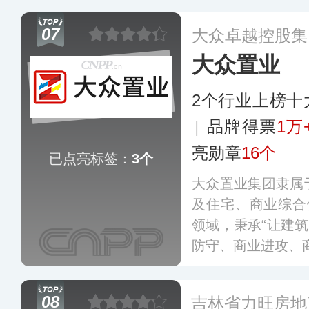
新、城市代建、康
07
大众卓越控股集
资开发运营生态圈
大众置业
2个行业上榜十
|
品牌得票
1万
亮勋章
16个
已点亮标签：
3个
大众置业集团隶属
及住宅、商业综合
领域，秉承“让建筑
防守、商业进攻、
耕长春本土市场，
目已遍布长春多地
08
吉林省力旺房地