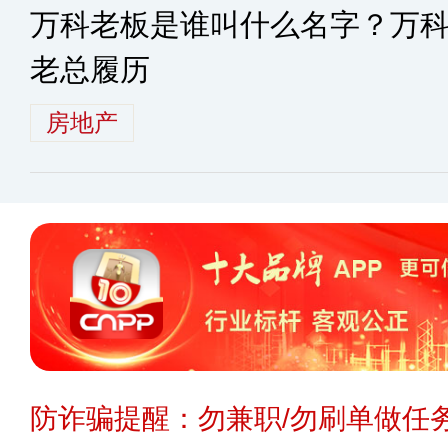
万科老板是谁叫什么名字？万
老总履历
房地产
防诈骗提醒：勿兼职/勿刷单做任务