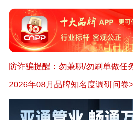
防诈骗提醒：勿兼职/勿刷单做任务
2026年08月品牌知名度调研问卷>