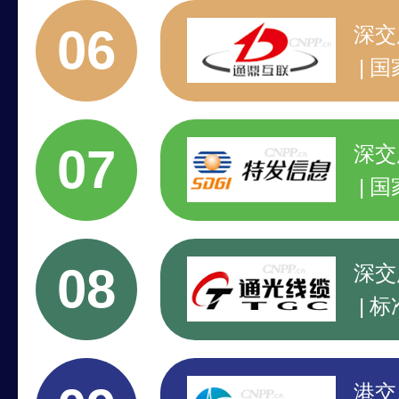
国
06
深交
国
国
标
07
深交
国
标
高
08
深交
标
高
2
港交