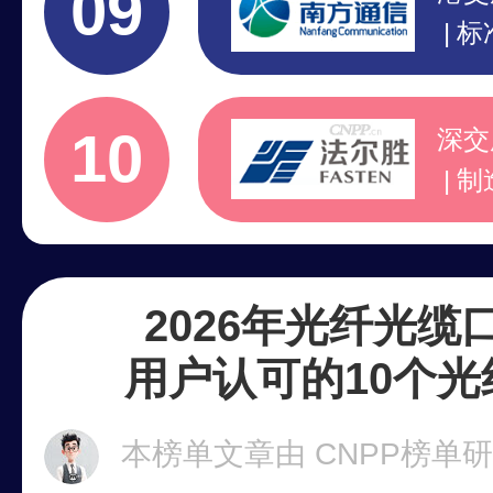
09
标
高
1
10
深交
制
国
标
2026年光纤光缆
用户认可的10个
本榜单文章由 CNPP榜单研