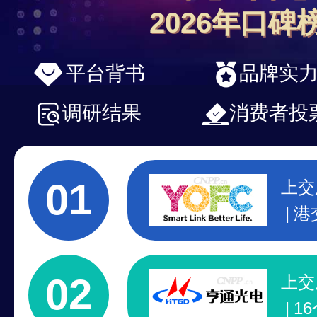
2026年口碑
平台背书
品牌实
调研结果
消费者投
01
上交
港
制
国
02
上交
1