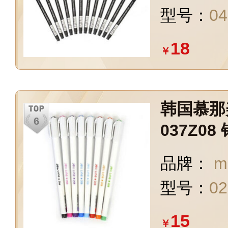
型号：
04
18
￥
韩国慕那美
037Z0
中性笔 0
品牌：
m
型号：
02
15
￥