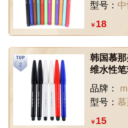
型号：
中
18
￥
韩国慕那
维水性笔
手账笔0.
品牌：
m
-6支装
型号：
慕
15
￥