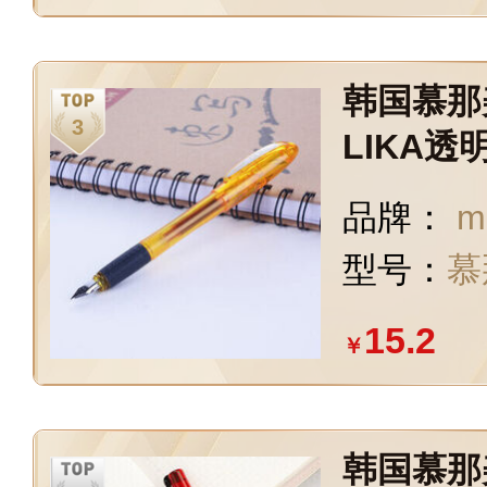
韩国慕那美
LIKA透
m学生用
品牌：
m
金黄0209
型号：
慕
15.2
￥
韩国慕那美