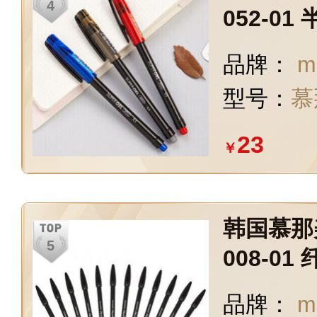
052-0
签字笔 0
品牌：
m
型号：
慕
23
￥
韩国慕那美
008-0
笔 黑色 
品牌：
m