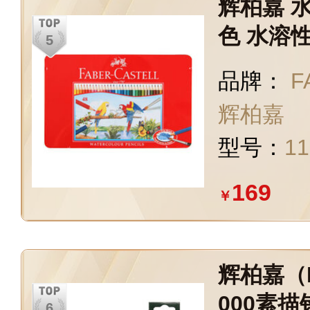
辉柏嘉 
色 水溶
品牌：
F
辉柏嘉
型号：
11
169
￥
辉柏嘉（Fa
000素