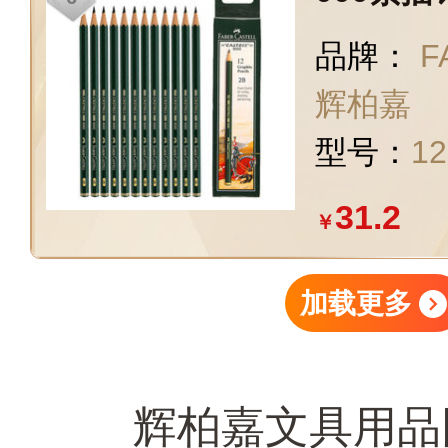
计绘画铅
品牌：
F
学者手绘
辉柏嘉
型号：
1
31.2
￥
加载更多
辉柏嘉文具用品