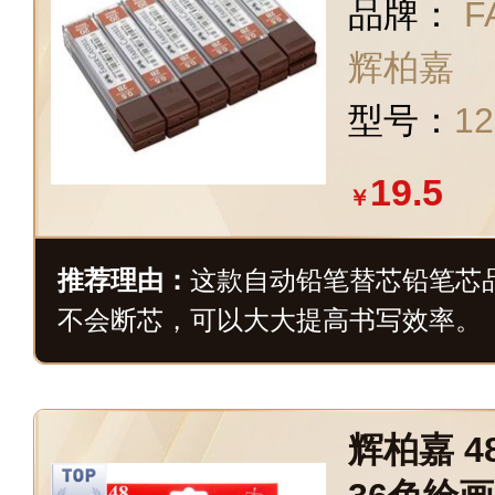
品牌：
F
辉柏嘉
型号：
12
19.5
￥
推荐理由：
这款自动铅笔替芯铅笔芯
不会断芯，可以大大提高书写效率。
辉柏嘉 