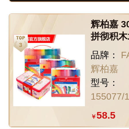
辉柏嘉 3
拼彻积木
笔填色涂
品牌：
F
辉柏嘉
型号：
155077/
58.5
￥