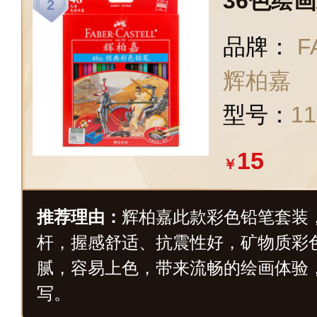
36色绘
品牌：
F
辉柏嘉
型号：
11
15
￥
推荐理由：
辉柏嘉此款彩色铅笔套装
杆，握感舒适、抗震性好，矿物质彩
腻，容易上色，带来流畅的绘画体验
写。