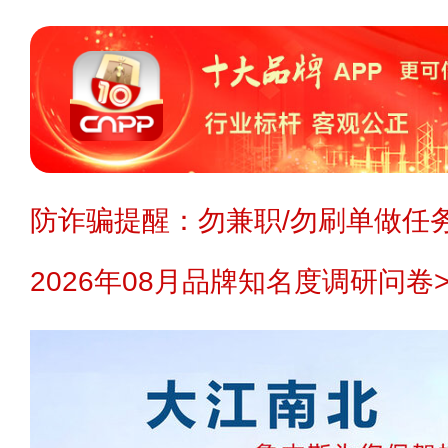
防诈骗提醒：勿兼职/勿刷单做任务
2026年08月品牌知名度调研问卷>