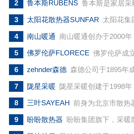
2
鲁本斯RUBENS
鲁本斯是家居采暖精英，高等艺术类家居采暖品牌，致力于为客户提供高品质供暖产品，作为采暖行业领先企业，鲁本斯RUBENS在国内拥有多个生产基地，持续引进
3
太阳花散热器SUNFAR
太阳花集团始创于2001年，集散热器、地暖系统等家居供暖系统产品研发、制造、营销、服务于一体的高新技术企业
4
南山暖通
南山暖通创办于2000年，是南山控股旗下散热器、管材管件生产制造业务板块，国内规模较大的暖气片生产基地，提供散热器和管材一体化服务，是铜铝复
5
佛罗伦萨FLORECE
佛罗伦萨成立于2002年，专业研发生产散热器产品，是国内新型散热器研发基地，较早生产新型钢制散热器的企业，并参与制定了多项散热器国家及
6
zehnder森德
森德公司于1895年成立于瑞士，在全球20多个国家和地区设有研发、生产和销售服务机构，主要从事采暖、制冷、新风、清洁、集成控制等产品的研发与销售。森德中国成立于1995年，旗
7
陇星采暖
陇星采暖创建于1998年，国内大型太阳能光热应用产品和散热器生产企业，拥有兰州国家高新区陇星总部经济示范园区和兰州新区陇星新能源装备制造产业园为主的两大产业板块，以生产新型散热
8
三叶SAYEAH
前身为北京市散热器厂，于1971年开始研制生产钢制散热器，是国内较早的钢制散热器研发基地及生产厂家之一，已形成多种系列的散热器产品，具备年产
9
盼盼散热器
盼盼集团旗下，采暖散热器行业知名品牌，盼盼散热器于2001年进入采暖领域，现拥有营口、天津两大生产研发基地，主要提供钢制板式散热