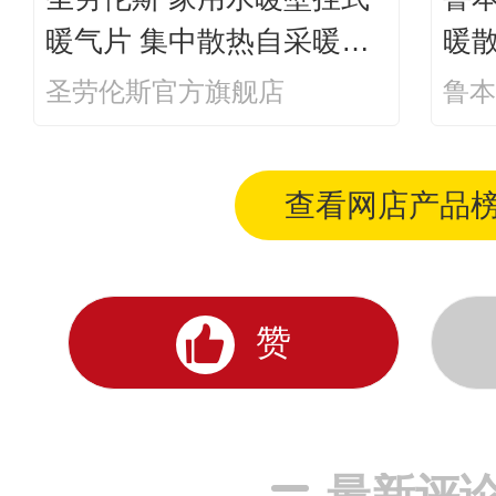
暖气片 集中散热自采暖定
暖
制散热器钢制大水道钢制6
采暖
圣劳伦斯官方旗舰店
鲁本
0D
查看网店产品
赞
最新评