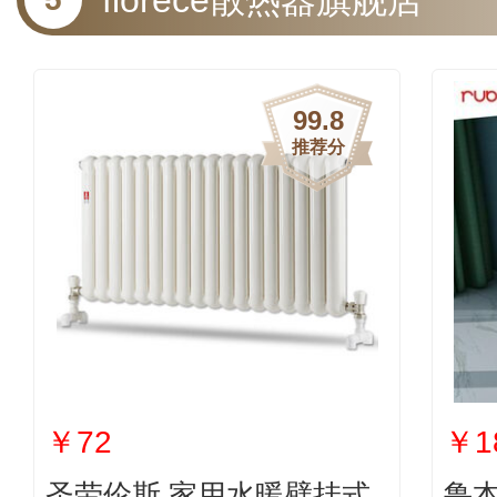
florece散热器旗舰店
99.8
推荐分
￥72
￥1
圣劳伦斯 家用水暖壁挂式
鲁