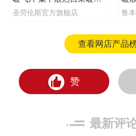
制散热器钢制大水道钢制6
采暖
圣劳伦斯官方旗舰店
鲁本
0D
查看网店产品
赞
最新评