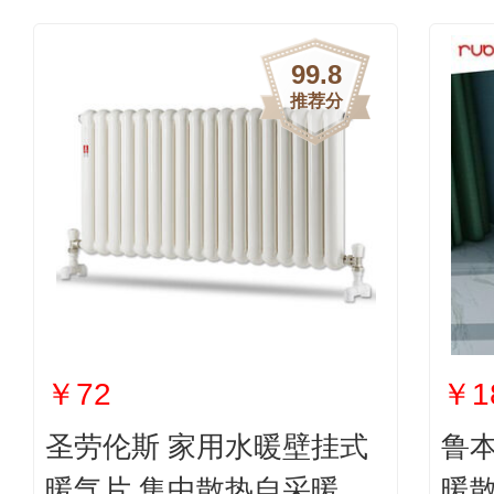
99.8
推荐分
￥72
￥1
圣劳伦斯 家用水暖壁挂式
鲁
暖气片 集中散热自采暖定
暖