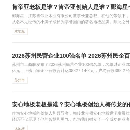
肯帝亚老板是谁？肯帝亚创始人是谁？郦海星
郦海星，江苏肯帝亚木业有限公司董事长兼总裁。在他的带领下，
从名不见经传的小牌子成长为享誉国内的著名地板品牌。除此之外
编为大家整理了肯帝亚创始人郦海星的个人资料，一起来看看吧！
木地板
2026苏州民营企业100强名单 2026苏州民企
苏州市工商联发布了2026苏州民营企业100强名单，名单以企业20
亿元，上榜百家企业营收合计达38827.14亿元，户均营收388.2
分列榜单前三甲。下面一起来看2026苏州民企百强...
苏州市
安心地板老板是谁？安心地板创始人梅传龙的
作为安心地板的创始人和领导者，梅传龙带领安心地板逐渐发展壮
经历不仅展现了他的智慧和勇气，也为我们树立了一个成功创业者
董事长梅传龙的个人资料及创业经历，一起来看看吧！
木地板