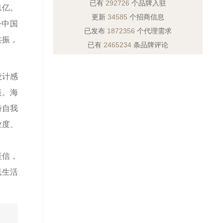
已有
292726
个品牌入驻
1亿。
更新
34585
个招商信息
令中国
已发布
1872356
个代理需求
共振，
已有
2465234
条品牌评论
设计感
装。海
特自我
业度、
坚信，
民生活