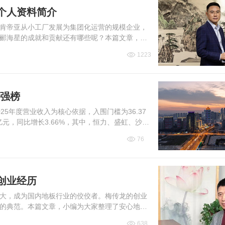
个人资料简介
肯帝亚从小工厂发展为集团化运营的规模企业，
郦海星的成就和贡献还有哪些呢？本篇文章，小
1223
百强榜
25年度营业收入为核心依据，入围门槛为36.37
7亿元，同比增长3.66%，其中，恒力、盛虹、沙钢
76
创业经历
大，成为国内地板行业的佼佼者。梅传龙的创业
的典范。本篇文章，小编为大家整理了安心地板
638