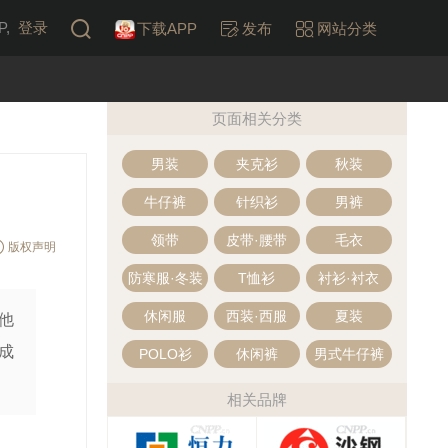
,
登录
下载APP
发布
网站分类
页面相关分类
男装
夹克衫
秋装
牛仔裤
针织衫
男裤
领带
皮带·腰带
毛衣
版权声明
防寒服·冬装
T恤衫
衬衫·衬衣
休闲服
西装·西服
夏装
他
成
POLO衫
休闲裤
男式牛仔裤
相关品牌