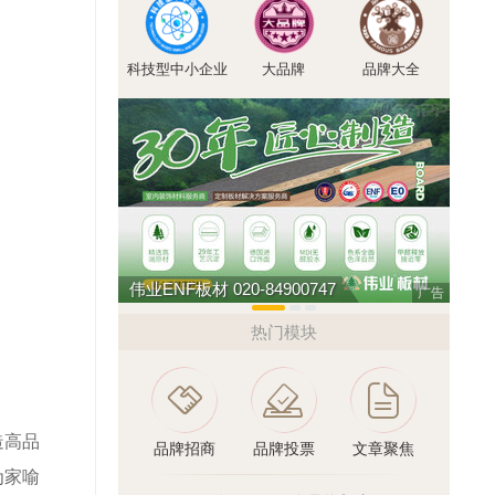
。
科技型中小企业
大品牌
品牌大全
伟业ENF板材 020-84900747
今顶K
广告
热门模块
造高品
品牌招商
品牌投票
文章聚焦
为家喻