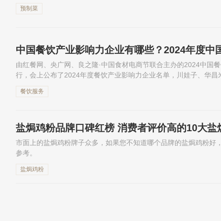
料、海文铭的佛跳墙、菲诺的厚椰乳等65款销量高、口碑好、品质佳
预制菜
由红餐网、央广网、良之隆·中国食材电商节联合主办的2024中国
行，会上公布了2024年度餐饮产业影响力企业名单，川娃子、华昌
领域拥有突出贡献或者表现出色的餐饮上中游企业脱颖而出，荣誉上榜
餐饮服务
盐焗鸡粉品牌口碑红榜 消费者评价高的10大盐
市面上的盐焗鸡粉牌子众多，如果您不知道哪个品牌的盐焗鸡粉好
参考。
盐焗鸡粉