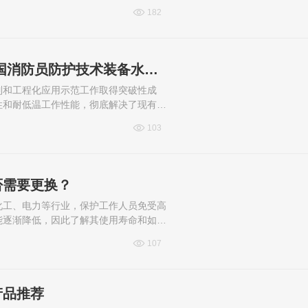
）》收到意见建议37条。
182
国内首款抗结冰型灭火防护服研制成功 助力我国消防员防护技术装备水平提升
制和工程化应用示范工作取得突破性成
性和耐低温工作性能，彻底解决了现有防
提高我国消防员防护技术装备整体水平
103
否需要更换？
化工、电力等行业，保护工作人员免受高
能逐渐降低，因此了解其使用寿命和如何
及如何判断隔热服是否已经到达更...
107
产品推荐