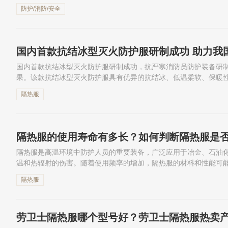
建议92条，《个体防护装备配备规范 第7部分：电子（征求意见稿
防护/消防/安全
国内首款抗结冰型灭火防护服研制成功，抗严寒消防员防护装备研
果。该款抗结冰型灭火防护服具有优异的抗结冰、低温柔软、保暖
护装备在严寒环境下结冰、变硬、保暖性差、负担过重等问题，为
隔热服
提...
隔热服的使用寿命有多长？如何判断隔热服是
隔热服是高温环境中防护人员的重要装备，广泛应用于冶金、石油
温和热辐射的伤害。随着使用频率的增加，隔热服的材料和性能可
判断是否需要更换至关重要。本文将探讨隔热服的使用寿命有多长，以
隔热服
劳卫士隔热服哪个型号好？劳卫士隔热服热卖