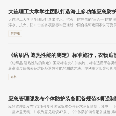
大连理工大学学生团队打造海上多功能应急防护
大连理工大学学生团队打造出浮水、抗火、防冲击的“三合一”防护
浮水、抗火、防冲击的各项指标均已通过中国合格评定国家认可委
面上同类产品，提升了复杂场景下人员的生还率，有望实现量产。
防护服
《纺织品 遮热性能的测定》标准施行，衣物遮
《纺织品 遮热性能的测定》国家标准发布并实施，标准适用于各类
最高温度值来表征纺织品遮热性能的测试方法。即利用太阳光模拟
黑板吸收，用温度传感器检测金属黑板的温度变化表征试样的遮热性能
布料
应急管理部发布了3项强制性国家标准公开征求意见情况，其中，《
（征求意见稿）》收到意见建议47条，《个体防护装备配备规范 