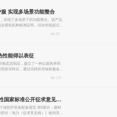
服 实现多场景功能整合
服，实现了多场景下的功能整合。该产品
员会授权机构检测证明，综合性能超过市
93
热性能得以表征
织物及其制品，建立了一种以遮热率和
器照射试样后，通过试样的光辐射被金属
。标准的发布，为消费者选购具有...
218
应急管理部发布个体防护装备配备规范3项强制性国家标准公开征求意见情况
个体防护装备配备规范 第5部分：建材
第6部分：电力（征求意见稿）》收到意见