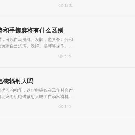
1981
将和手搓麻将有什么区别
器，可以自动洗牌、发牌，也具备计分和
要玩家自己洗牌、发牌、摆牌等操作。那
535
电磁辐射大吗
和扔牌的动作，这些电磁铁在工作时会产
自动麻将机电磁辐射大吗？自动麻将机和
看看吧。
196