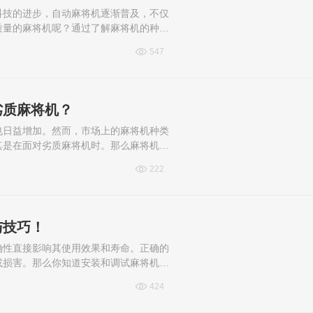
科技的进步，自动麻将机逐渐普及，不仅
质量的麻将机呢？通过了解麻将机的种
注意兼容性、价格、性价比、安全性和
547
劣质麻将机？
也日益增加。然而，市场上的麻将机种类
其是在面对劣质麻将机时。那么麻将机购
消费者应当根据个人需求明确选择...
222
与技巧！
确性直接影响其使用效果和寿命。正确的
或损害。那么你知道安装和调试麻将机的
按照正确步骤安装，可以确保机器...
424