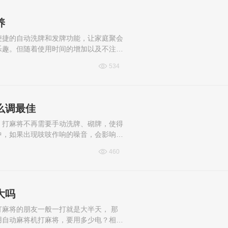
养
便捷的自动洗牌和发牌功能，让家庭聚会
乐趣。但随着使用时间的增加以及不注重
与维修，松乐麻将机如何维护保养...
534
么调最佳
，打麻将不再需要手动洗牌、砌牌，使得
中，如果出现吱吱作响的噪音，会影响游
最佳？下面来了解下。
460
大吗
麻将的朋友一般一打就是大半天， 那
用自动麻将机打麻将，要用多少电？相信